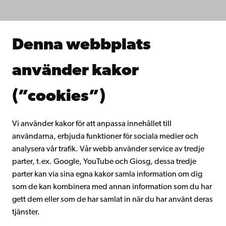
Forska hos oss
Samarbeta med oss
Åbo Akademis bibliotek
Denna webbplats
Kontinuerligt lärande
Donera till Åbo Akademi
använder kakor
Gå med i Åbo Akademis alumnnätverk
Om Åbo Akademi
(”cookies”)
Intranätet
Vi använder kakor för att anpassa innehållet till
användarna, erbjuda funktioner för sociala medier och
Facebook
Instagram
YouTube
LinkedIn
Blog
Snapchat
analysera vår trafik. Vår webb använder service av tredje
parter, t.ex. Google, YouTube och Giosg, dessa tredje
parter kan via sina egna kakor samla information om dig
som de kan kombinera med annan information som du har
gett dem eller som de har samlat in när du har använt deras
tjänster.