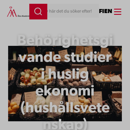
Menu
FI
EN
Skriv här det du söker efter!
Behörighetsgi
vande studier
i huslig
ekonomi
(hushållsvete
nskap)