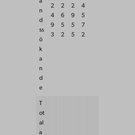
a
2
2
2
4
n
4
6
9
5
d
9
5
5
7
ss
3
2
5
2
ö
k
a
n
d
e
T
ot
al
a