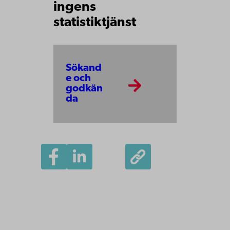
ingens
statistiktjänst
Sökand
e och
godkän
da