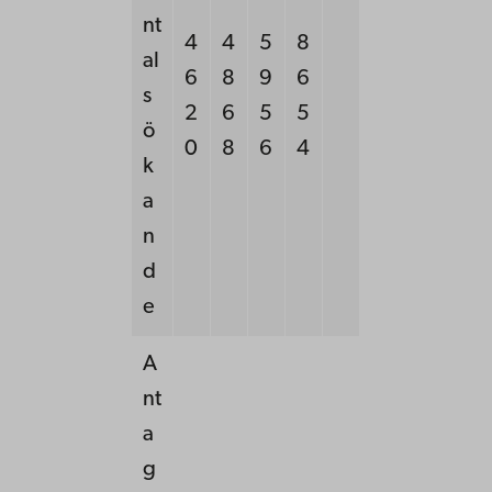
nt
4
4
5
8
al
6
8
9
6
s
2
6
5
5
ö
0
8
6
4
k
a
n
d
e
A
nt
a
g