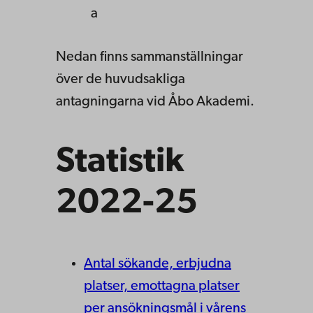
a
Nedan finns sammanställningar
över de huvudsakliga
antagningarna vid Åbo Akademi.
Statistik
2022-25
Antal sökande, erbjudna
platser, emottagna platser
per ansökningsmål i vårens