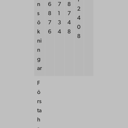
1
n
6
7
8
2
s
8
1
7
4
ö
7
3
4
0
k
6
4
8
8
ni
n
g
ar
F
ö
rs
ta
h