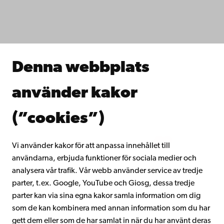
Fakulteterna
Studera hos oss
Forska hos oss
Samarbeta med oss
Åbo Akademis bibliotek
Denna webbplats
Kontinuerligt lärande
Donera till Åbo Akademi
använder kakor
Gå med i Åbo Akademis alumnnätverk
Om Åbo Akademi
(”cookies”)
Intranätet
Vi använder kakor för att anpassa innehållet till
användarna, erbjuda funktioner för sociala medier och
Facebook
Instagram
YouTube
LinkedIn
Blog
Snapchat
analysera vår trafik. Vår webb använder service av tredje
parter, t.ex. Google, YouTube och Giosg, dessa tredje
parter kan via sina egna kakor samla information om dig
som de kan kombinera med annan information som du har
gett dem eller som de har samlat in när du har använt deras