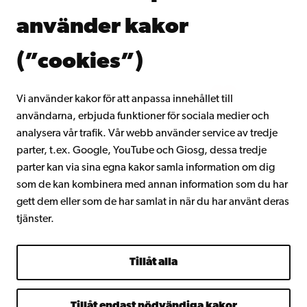
Donera till Åbo Akademi
använder kakor
Gå med i Åbo Akademis alumnnätverk
Om Åbo Akademi
(”cookies”)
Intranätet
Vi använder kakor för att anpassa innehållet till
användarna, erbjuda funktioner för sociala medier och
Facebook
Instagram
YouTube
LinkedIn
Blog
Snapchat
analysera vår trafik. Vår webb använder service av tredje
parter, t.ex. Google, YouTube och Giosg, dessa tredje
parter kan via sina egna kakor samla information om dig
som de kan kombinera med annan information som du har
gett dem eller som de har samlat in när du har använt deras
tjänster.
Tillåt alla
Tillåt endast nödvändiga kakor