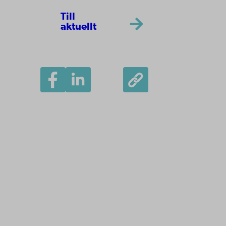
Till
aktuellt
Åbo Akademi
Domkyrkotorget 3
20500 Åbo