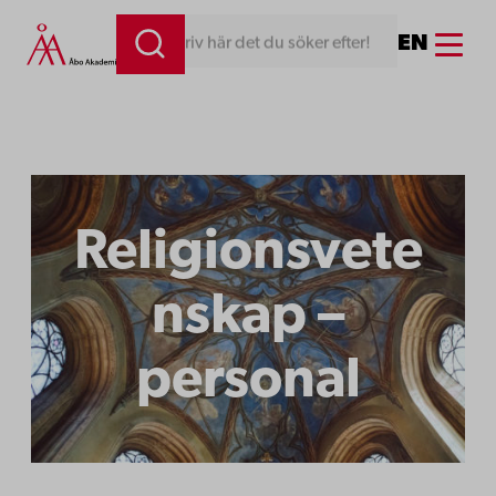
Hoppa
Menu
EN
Skriv här det du söker efter!
till
innehåll
Religionsvete
nskap –
personal