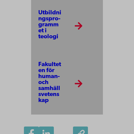
Utbildni
ngspro­
gramm
et i
teologi
Fakultet
en för
human-
och
samhäll
svetens
kap