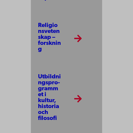
Religio
nsveten
skap –
forsknin
g
Utbildni
ngs­pro­
gramm
et i
kultur,
historia
och
filosofi