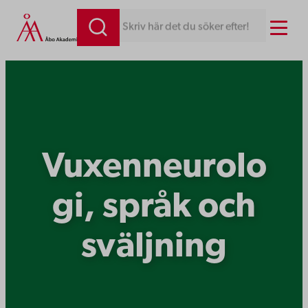
Hoppa
Menu
Skriv här det du söker efter!
till
innehåll
Vuxenneurolo
gi, språk och
sväljning