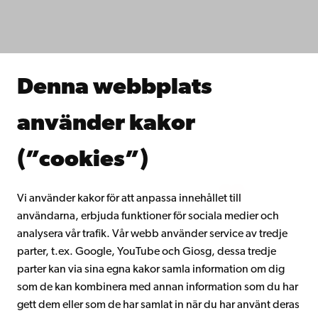
Fakulteterna
Studera hos oss
Forska hos oss
Samarbeta med oss
Åbo Akademis bibliotek
Denna webbplats
Kontinuerligt lärande
Donera till Åbo Akademi
använder kakor
Gå med i Åbo Akademis alumnnätverk
Om Åbo Akademi
(”cookies”)
Intranätet
Vi använder kakor för att anpassa innehållet till
användarna, erbjuda funktioner för sociala medier och
Facebook
Instagram
YouTube
LinkedIn
Blog
Snapchat
analysera vår trafik. Vår webb använder service av tredje
parter, t.ex. Google, YouTube och Giosg, dessa tredje
parter kan via sina egna kakor samla information om dig
som de kan kombinera med annan information som du har
gett dem eller som de har samlat in när du har använt deras