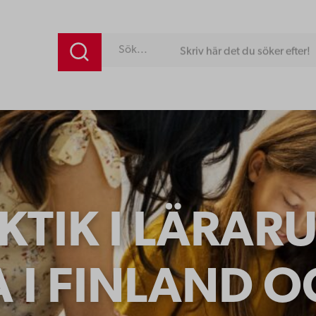
Skriv här det du söker efter!
KTIK I LÄRAR
 I FINLAND O