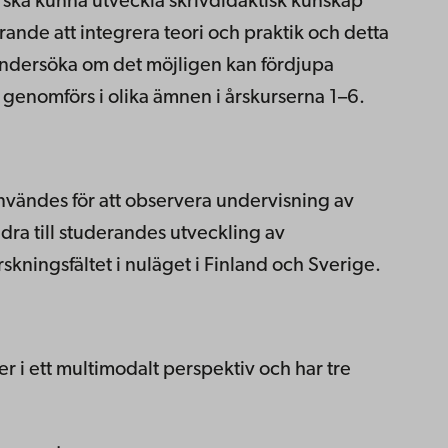
 ska kunna utveckla skrivdidaktisk kunskap
rande att integrera teori och praktik och detta
 undersöka om det möjligen kan fördjupa
genomförs i olika ämnen i årskurserna 1–6.
vändes för att observera undervisning av
ra till studerandes utveckling av
skningsfältet i nuläget i Finland och Sverige.
r i ett multimodalt perspektiv och har tre