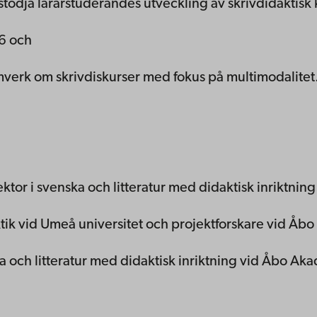
stödja lärarstuderandes utveckling av skrivdidaktis
–6 och
amverk om skrivdiskurser med fokus på multimodalitet
lektor i svenska och litteratur med didaktisk inriktn
aktik vid Umeå universitet och projektforskare vid Å
ska och litteratur med didaktisk inriktning vid Åbo Ak