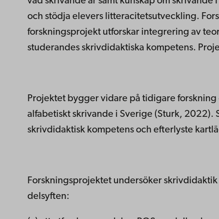
vad skrivande är samt kunskap om skrivande i
och stödja elevers litteracitetsutveckling. For
forskningsprojekt utforskar integrering av te
studerandes skrivdidaktiska kompetens. Proje
Projektet bygger vidare på tidigare forskning
alfabetiskt skrivande i Sverige (Sturk, 2022)
skrivdidaktisk kompetens och efterlyste kartlä
Forskningsprojektet undersöker skrivdidaktik i
delsyften: