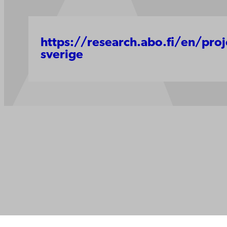
https://research.abo.fi/en/proje
sverige
Kontaktu
Åbo Akademi
Tillgäng
Domkyrkotorget 3
Datasky
20500 Åbo
IT-hjälp
Fakultet
Studera 
Åbo Akademi i Vasa
Forska h
Strandgatan 2
Samarbe