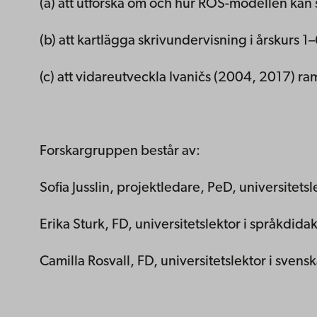
(a) att utforska om och hur ROS-modellen kan 
(b) att kartlägga skrivundervisning i årskurs 1
(c) att vidareutveckla Ivaničs (2004, 2017) r
Forskargruppen består av:
Sofia Jusslin, projektledare, PeD, universitets
Erika Sturk, FD, universitetslektor i språkdid
Camilla Rosvall, FD, universitetslektor i sven