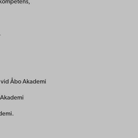
k kompetens,
.
ing vid Åbo Akademi
bo Akademi
ademi.