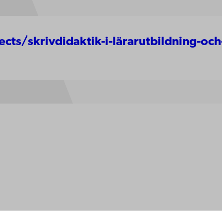
cts/skrivdidaktik-i-lärarutbildning-och-
ppgifter
lighet
dd
Facebook
Instagram
YouTube
LinkedIn
Blog
Snapchat
erna
hos oss
os oss
ta med oss