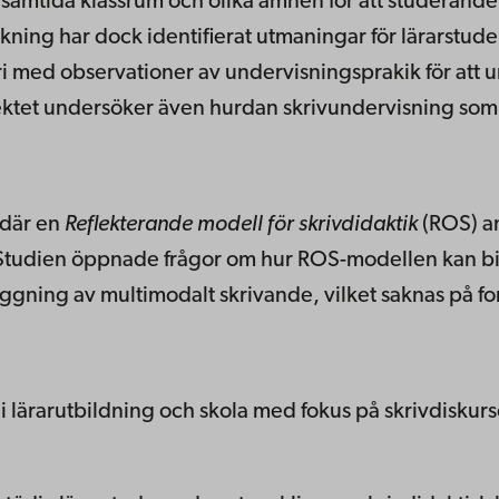
 samtida klassrum och olika ämnen för att studerande
skning har dock identifierat utmaningar för lärarstude
ori med observationer av undervisningsprakik för att
ktet undersöker även hurdan skrivundervisning som 
 där en
Reflekterande modell för skrivdidaktik
(ROS) an
. Studien öppnade frågor om hur ROS-modellen kan bid
ggning av multimodalt skrivande, vilket saknas på for
 lärarutbildning och skola med fokus på skrivdiskurse