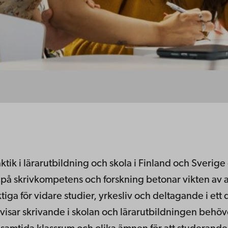
aktik i lärarutbildning och skola i Finland och Sve
v på skrivkompetens och forskning betonar vikten av at
tiga för vidare studier, yrkesliv och deltagande i et
dervisar skrivande i skolan och lärarutbildningen be