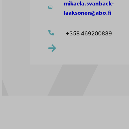
mikaela.svanback-
laaksonen@abo.fi
+358 469200889
Kontaktu
Åbo Akademi
Tillgäng
Domkyrkotorget 3
Datasky