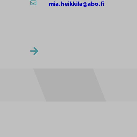
mia.heikkila@abo.fi
ppgifter
lighet
dd