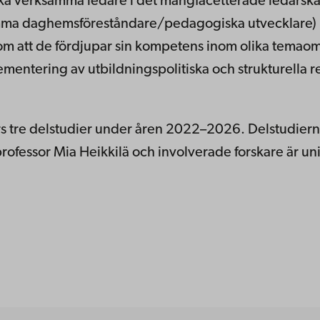
stärka verksamma ledare i det mångfacetterade leda
mma daghemsföreståndare/pedagogiska utvecklare) mö
m att de fördjupar sin kompetens inom olika temaom
ntering av utbildningspolitiska och strukturella r
s tre delstudier under åren 2022–2026. Delstudierna
professor Mia Heikkilä och involverade forskare är u