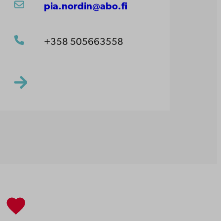
pia.nordin@abo.fi
+358 505663558