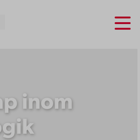
Menu
ap inom
gik