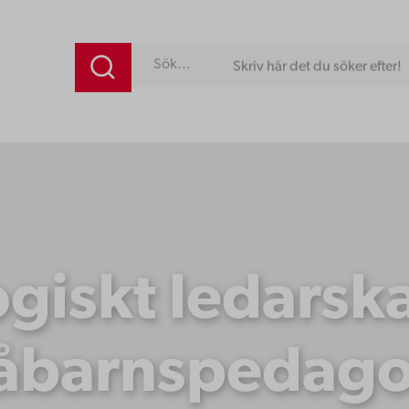
Skriv här det du söker efter!
giskt ledarsk
åbarnspedago