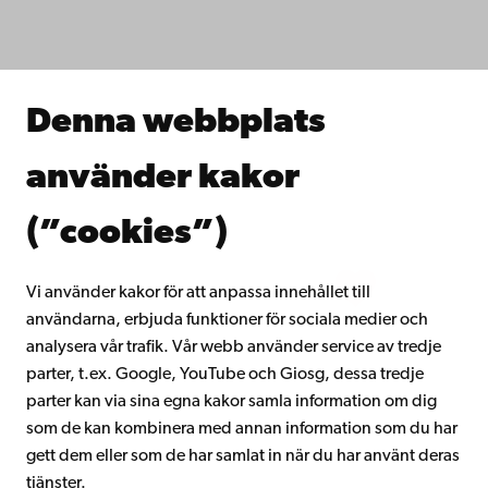
Studera hos oss
Forska hos oss
Samarbeta med oss
Åbo Akademis bibliotek
Denna webbplats
Kontinuerligt lärande
Donera till Åbo Akademi
använder kakor
Gå med i Åbo Akademis alumnnätverk
Om Åbo Akademi
(”cookies”)
Intranätet
Vi använder kakor för att anpassa innehållet till
användarna, erbjuda funktioner för sociala medier och
Facebook
Instagram
YouTube
LinkedIn
Blog
Snapchat
analysera vår trafik. Vår webb använder service av tredje
parter, t.ex. Google, YouTube och Giosg, dessa tredje
parter kan via sina egna kakor samla information om dig
som de kan kombinera med annan information som du har
gett dem eller som de har samlat in när du har använt deras
tjänster.