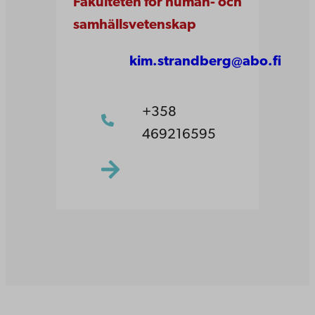
Fakulteten för human- och
samhällsvetenskap
kim.strandberg@abo.fi
+358
469216595