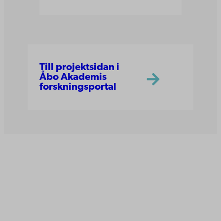
Till projektsidan i
Åbo Akademis
forskningsportal
Åbo Akademi
Domkyrkotorget 3
20500 Åbo