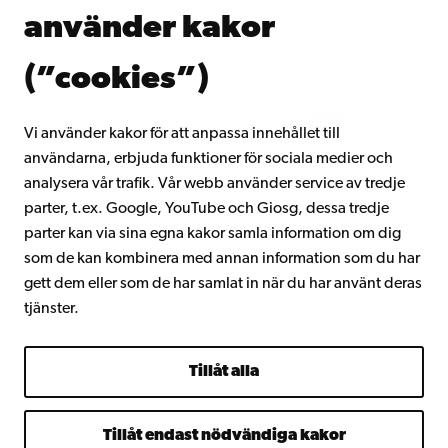
Donera till Åbo Akademi
använder kakor
Gå med i Åbo Akademis alumnnätverk
Om Åbo Akademi
(”cookies”)
Intranätet
Vi använder kakor för att anpassa innehållet till
användarna, erbjuda funktioner för sociala medier och
Facebook
Instagram
YouTube
LinkedIn
Blog
Snapchat
analysera vår trafik. Vår webb använder service av tredje
parter, t.ex. Google, YouTube och Giosg, dessa tredje
parter kan via sina egna kakor samla information om dig
som de kan kombinera med annan information som du har
gett dem eller som de har samlat in när du har använt deras
tjänster.
Tillåt alla
Tillåt endast nödvändiga kakor