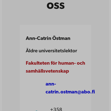
oss
Ann-Catrin Östman
Äldre universitetslektor
Fakulteten för human- och
samhällsvetenskap
ann-
catrin.ostman@abo.fi
+358