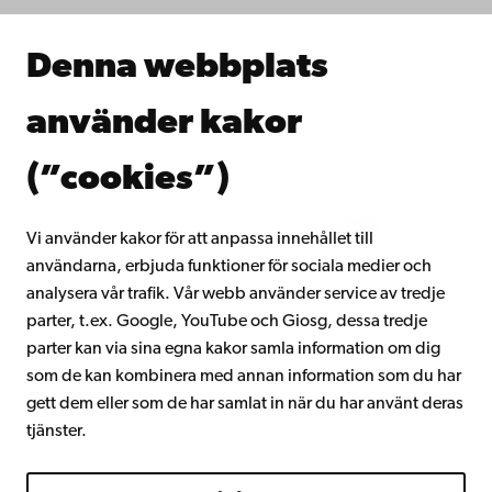
Samarbeta med oss
Åbo Akademis bibliotek
Denna webbplats
Kontinuerligt lärande
Donera till Åbo Akademi
använder kakor
Gå med i Åbo Akademis alumnnätverk
Om Åbo Akademi
(”cookies”)
Intranätet
Vi använder kakor för att anpassa innehållet till
användarna, erbjuda funktioner för sociala medier och
Facebook
Instagram
YouTube
LinkedIn
Blog
Snapchat
analysera vår trafik. Vår webb använder service av tredje
parter, t.ex. Google, YouTube och Giosg, dessa tredje
parter kan via sina egna kakor samla information om dig
som de kan kombinera med annan information som du har
gett dem eller som de har samlat in när du har använt deras
tjänster.