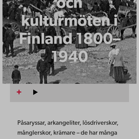
och
kulturmöten i
Finland 1800–
1940
Påsaryssar, arkangeliter, lösdriverskor,
månglerskor, krämare – de har många