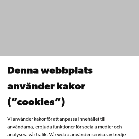
Kontaktuppgifter
Tillgänglighet
Dataskydd
IT-hjälp
Fakulteterna
Studera hos oss
Forska hos oss
Samarbeta med oss
Åbo Akademis bibliotek
Denna webbplats
Kontinuerligt lärande
Donera till Åbo Akademi
använder kakor
Gå med i Åbo Akademis alumnnätverk
Om Åbo Akademi
(”cookies”)
Intranätet
Vi använder kakor för att anpassa innehållet till
användarna, erbjuda funktioner för sociala medier och
Facebook
Instagram
YouTube
LinkedIn
Blog
Snapchat
analysera vår trafik. Vår webb använder service av tredje