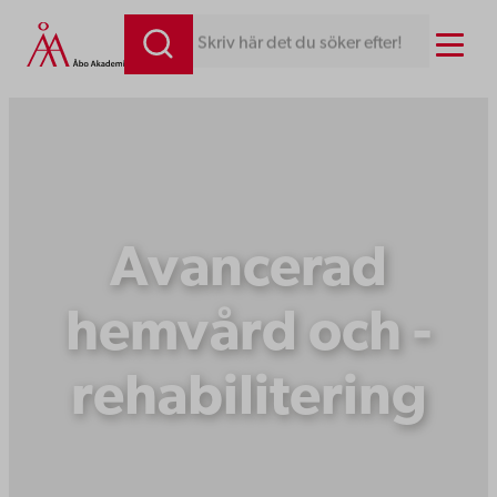
Hoppa
Menu
Skriv här det du söker efter!
till
innehåll
Avancerad
hemvård och -
rehabilitering