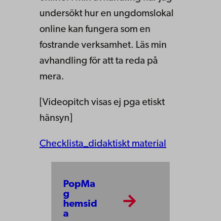
undersökt hur en ungdomslokal
online kan fungera som en
fostrande verksamhet. Läs min
avhandling för att ta reda på
mera.
[Videopitch visas ej pga etiskt
hänsyn]
Checklista_didaktiskt material
PopMa
g
hemsid
a