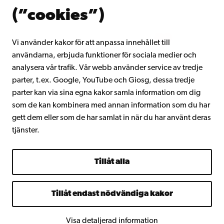
Om Åbo Akademi
(”cookies”)
Intranätet
Vi använder kakor för att anpassa innehållet till
användarna, erbjuda funktioner för sociala medier och
Facebook
Instagram
YouTube
LinkedIn
Blog
Snapchat
analysera vår trafik. Vår webb använder service av tredje
parter, t.ex. Google, YouTube och Giosg, dessa tredje
parter kan via sina egna kakor samla information om dig
som de kan kombinera med annan information som du har
gett dem eller som de har samlat in när du har använt deras
tjänster.
Tillåt alla
Tillåt endast nödvändiga kakor
Visa detaljerad information