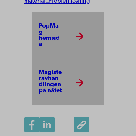
material_Problemlösning
PopMa
g
hemsid
a
Magiste
ravhan
dlingen
på nätet