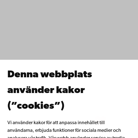
Kontaktuppgifter
Tillgänglighet
Dataskydd
IT-hjälp
Fakulteterna
Studera hos oss
Forska hos oss
Samarbeta med oss
Åbo Akademis bibliotek
Denna webbplats
Kontinuerligt lärande
Donera till Åbo Akademi
använder kakor
Gå med i Åbo Akademis alumnnätverk
Om Åbo Akademi
(”cookies”)
Intranätet
Vi använder kakor för att anpassa innehållet till
användarna, erbjuda funktioner för sociala medier och
Facebook
Instagram
YouTube
LinkedIn
Blog
Snapchat