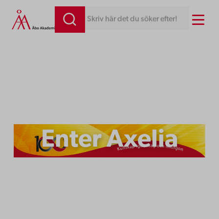
Hoppa
Menu
Skriv här det du söker efter!
till
innehåll
Enter Axelia