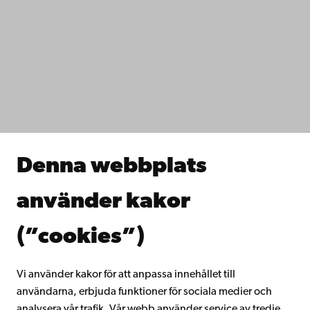
Kontaktuppgifter
Tillgänglighet
Dataskydd
IT-hjälp
Fakulteterna
Studera hos oss
Forska hos oss
Samarbeta med oss
Åbo Akademis bibliotek
Denna webbplats
Kontinuerligt lärande
Donera till Åbo Akademi
använder kakor
Gå med i Åbo Akademis alumnnätverk
Om Åbo Akademi
(”cookies”)
Intranätet
Vi använder kakor för att anpassa innehållet till
användarna, erbjuda funktioner för sociala medier och
Facebook
Instagram
YouTube
LinkedIn
Blog
Snapchat
analysera vår trafik. Vår webb använder service av tredje