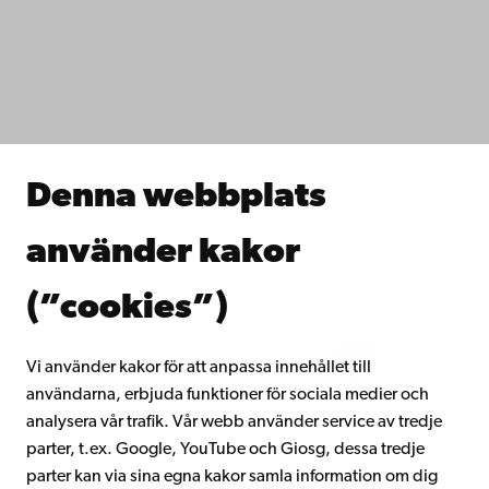
Dataskydd
IT-hjälp
Fakulteterna
Studera hos oss
Forska hos oss
Samarbeta med oss
Åbo Akademis bibliotek
Denna webbplats
Kontinuerligt lärande
Donera till Åbo Akademi
använder kakor
Gå med i Åbo Akademis alumnnätverk
Om Åbo Akademi
(”cookies”)
Intranätet
Vi använder kakor för att anpassa innehållet till
användarna, erbjuda funktioner för sociala medier och
Facebook
Instagram
YouTube
LinkedIn
Blog
Snapchat
analysera vår trafik. Vår webb använder service av tredje
parter, t.ex. Google, YouTube och Giosg, dessa tredje
parter kan via sina egna kakor samla information om dig