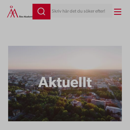
Hoppa
Menu
Skriv här det du söker efter!
till
innehåll
Aktuellt