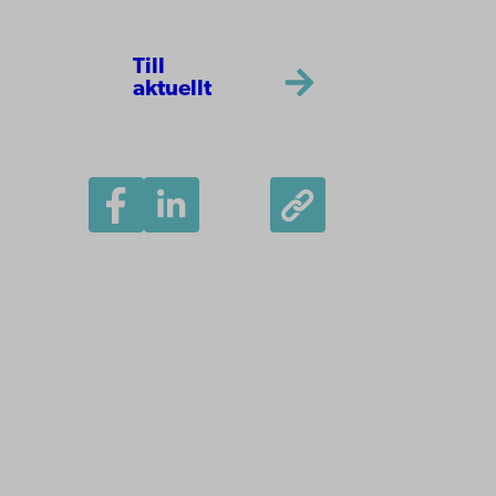
Till
aktuellt
Åbo Akademi
Domkyrkotorget 3
20500 Åbo