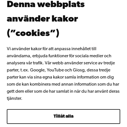
Denna webbplats
Kontinuerligt lärande
Donera till Åbo Akademi
använder kakor
Gå med i Åbo Akademis alumnnätverk
Om Åbo Akademi
(”cookies”)
Intranätet
Vi använder kakor för att anpassa innehållet till
användarna, erbjuda funktioner för sociala medier och
Facebook
Instagram
YouTube
LinkedIn
Blog
Snapchat
analysera vår trafik. Vår webb använder service av tredje
parter, t.ex. Google, YouTube och Giosg, dessa tredje
parter kan via sina egna kakor samla information om dig
som de kan kombinera med annan information som du har
gett dem eller som de har samlat in när du har använt deras
tjänster.
Tillåt alla