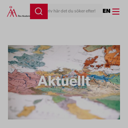
Hoppa
Menu
EN
Skriv här det du söker efter!
till
innehåll
Aktuellt