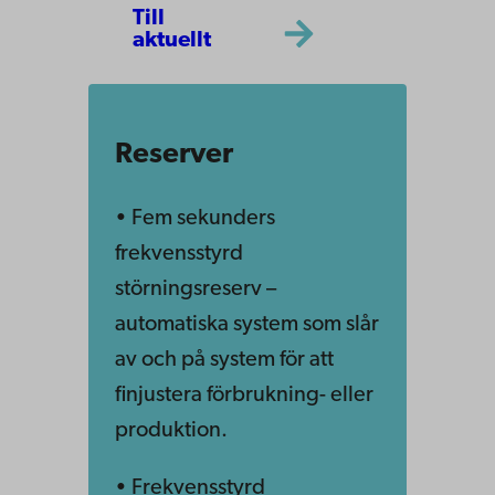
Till
aktuellt
Reserver
• Fem sekunders
frekvensstyrd
störningsreserv –
automatiska system som slår
av och på system för att
finjustera förbrukning- eller
produktion.
• Frekvensstyrd