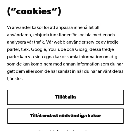
Om Åbo Akademi
(”cookies”)
Intranätet
Vi använder kakor för att anpassa innehållet till
användarna, erbjuda funktioner för sociala medier och
Facebook
Instagram
YouTube
LinkedIn
Blog
Snapchat
analysera vår trafik. Vår webb använder service av tredje
parter, t.ex. Google, YouTube och Giosg, dessa tredje
parter kan via sina egna kakor samla information om dig
som de kan kombinera med annan information som du har
gett dem eller som de har samlat in när du har använt deras
tjänster.
Tillåt alla
Tillåt endast nödvändiga kakor