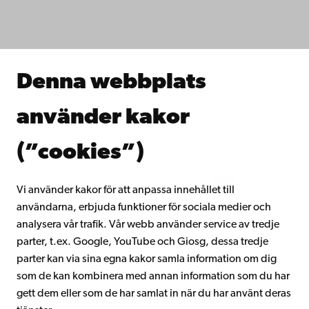
Studera hos oss
Forska hos oss
Samarbeta med oss
Åbo Akademis bibliotek
Denna webbplats
Kontinuerligt lärande
Donera till Åbo Akademi
använder kakor
Gå med i Åbo Akademis alumnnätverk
Om Åbo Akademi
(”cookies”)
Intranätet
Vi använder kakor för att anpassa innehållet till
användarna, erbjuda funktioner för sociala medier och
Facebook
Instagram
YouTube
LinkedIn
Blog
Snapchat
analysera vår trafik. Vår webb använder service av tredje
parter, t.ex. Google, YouTube och Giosg, dessa tredje
parter kan via sina egna kakor samla information om dig
som de kan kombinera med annan information som du har
gett dem eller som de har samlat in när du har använt deras