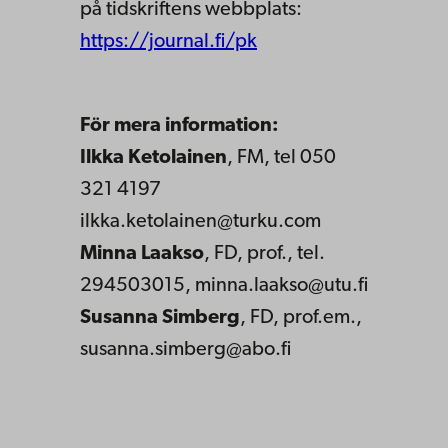
på tidskriftens webbplats:
https://journal.fi/pk
För mera information:
Ilkka Ketolainen
, FM, tel 050
321 4197
ilkka.ketolainen@turku.com
Minna Laakso
, FD, prof., tel.
294503015, minna.laakso@utu.fi
Susanna Simberg
, FD, prof.em.,
susanna.simberg@abo.fi