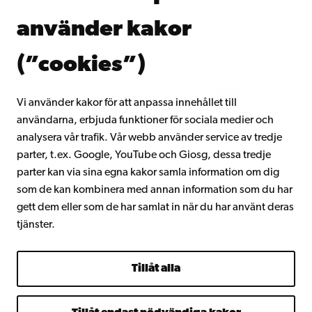
Donera till Åbo Akademi
använder kakor
Gå med i Åbo Akademis alumnnätverk
Om Åbo Akademi
(”cookies”)
Intranätet
Vi använder kakor för att anpassa innehållet till
användarna, erbjuda funktioner för sociala medier och
Facebook
Instagram
YouTube
LinkedIn
Blog
Snapchat
analysera vår trafik. Vår webb använder service av tredje
parter, t.ex. Google, YouTube och Giosg, dessa tredje
parter kan via sina egna kakor samla information om dig
som de kan kombinera med annan information som du har
gett dem eller som de har samlat in när du har använt deras
tjänster.
Tillåt alla