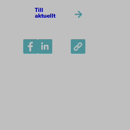
Till
aktuellt
Åbo Akademi
Domkyrkotorget 3
20500 Åbo