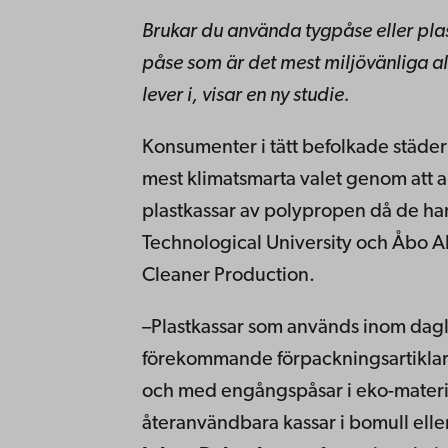
Brukar du använda tygpåse eller plas
påse som är det mest miljövänliga a
lever i, visar en ny studie.
Konsumenter i tätt befolkade städe
mest klimatsmarta valet genom att
plastkassar av polypropen då de han
Technological University och Åbo Ak
Cleaner Production.
–Plastkassar som används inom dagl
förekommande förpackningsartiklarna
och med engångspåsar i eko-materia
återanvändbara kassar i bomull ell