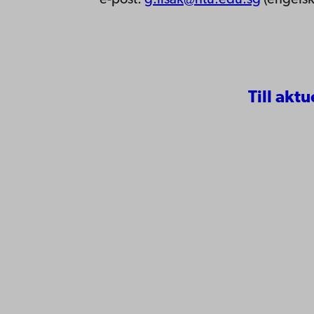
Till aktu
Kontaktu
Åbo Akademi
Tillgäng
Domkyrkotorget 3
Datasky
20500 Åbo
IT-hjälp
Fakultet