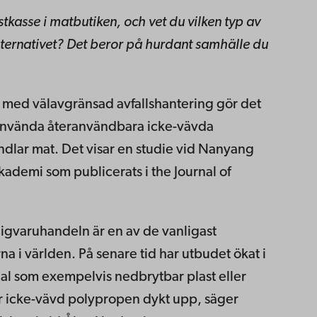
tkasse i matbutiken, och vet du vilken typ av
lternativet? Det beror på hurdant samhälle du
r med välavgränsad avfallshantering gör det
 använda återanvändbara icke-vävda
dlar mat. Det visar en studie vid Nanyang
ademi som publicerats i the Journal of
igvaruhandeln är en av de vanligast
 i världen. På senare tid har utbudet ökat i
l som exempelvis nedbrytbar plast eller
er icke-vävd polypropen dykt upp, säger