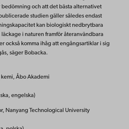
bedömning och att det bästa alternativet
publicerade studien gäller således endast
ningskapacitet kan biologiskt nedbrytbara
ka läckage i naturen framför återanvändbara
r också komma ihåg att engångsartiklar i sig
ngås, säger Bobacka.
sk kemi, Åbo Akademi
nska, engelska)
or, Nanyang Technological University
a, polska)