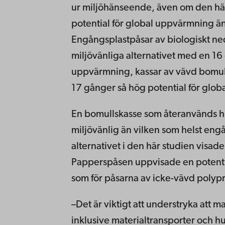
ur miljöhänseende, även om den hä
potential för global uppvärmning ä
Engångsplastpåsar av biologiskt ned
miljövänliga alternativet med en 16 
uppvärmning, kassar av vävd bomull
17 gånger så hög potential för glo
En bomullskasse som återanvänds h
miljövänlig än vilken som helst engå
alternativet i den här studien visa
Papperspåsen uppvisade en potenti
som för påsarna av icke-vävd polyp
–Det är viktigt att understryka att m
inklusive materialtransporter och hur