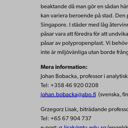
beaktande då man gör en sådan här 
kan variera beroende på stad. Den 
Singapore. I städer med låg återvin
påsar vara att föredra för att undvi
påsar av polypropenplast. Vi behöve
inte är miljövänliga utan borde frå
Mera information:
Johan Bobacka, professor i analyti
Tel: +358 46 920 0208
johan.bobacka@abo.fi
(svenska, fi
Grzegorz Lisak, biträdande profess
Tel: +65 67 904 737
e-post:
g.lisak@ntu.edu.sg
(engelsk