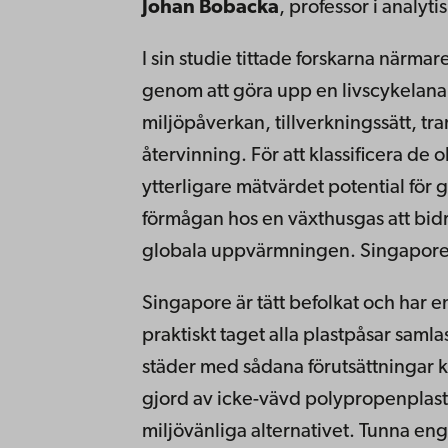
Johan Bobacka
, professor i analy
I sin studie tittade forskarna närmar
genom att göra upp en livscykelanal
miljöpåverkan, tillverkningssätt, tr
återvinning. För att klassificera de 
ytterligare mätvärdet potential för
förmågan hos en växthusgas att bid
globala uppvärmningen. Singapore
Singapore är tätt befolkat och har en
praktiskt taget alla plastpåsar saml
städer med sådana förutsättningar ko
gjord av icke-vävd polypropenplas
miljövänliga alternativet. Tunna eng