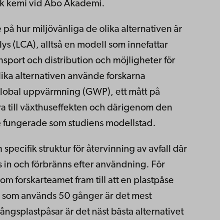
tisk kemi vid Åbo Akademi.
e på hur miljövänliga de olika alternativen är
ys (LCA), alltså en modell som innefattar
ansport och distribution och möjligheter för
olika alternativen använde forskarna
 global uppvärmning (GWP), ett mått på
ra till växthuseffekten och därigenom den
 fungerade som studiens modellstad.
 specifik struktur för återvinning av avfall där
as in och förbränns efter användning. För
m forskarteamet fram till att en plastpåse
t som används 50 gånger är det mest
ångsplastpåsar är det näst bästa alternativet