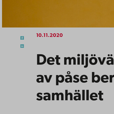
10.11.2020
Det miljövä
av påse be
samhället