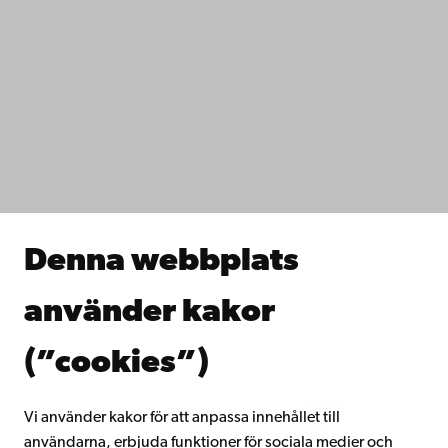
Kontaktuppgifter
Tillgänglighet
Dataskydd
IT-hjälp
Fakulteterna
Studera hos oss
Forska hos oss
Samarbeta med oss
Åbo Akademis bibliotek
Denna webbplats
Kontinuerligt lärande
Donera till Åbo Akademi
använder kakor
Gå med i Åbo Akademis alumnnätverk
Om Åbo Akademi
(”cookies”)
Intranätet
Vi använder kakor för att anpassa innehållet till
användarna, erbjuda funktioner för sociala medier och