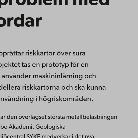
 problem med
jordar
prättar riskkartor över sura
ojektet tas en prototyp för en
 använder maskininlärning och
modellera riskkartorna och ska kunna
användning i högriskområden.
kar den överlägset största metallbelastningen
 Åbo Akademi, Geologiska
ljöcentral SYKE medverkar i det nya