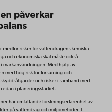
gen påverkar
balans
r medför risker för vattendragens kemiska
siga och ekonomiska skäl måste också
s i markanvändningen. Med hjälp av
en med hög risk för försurning och
tenskyddsåtgärder och risker i samband med
edan i planeringsstadiet.
ner har omfattande forskningserfarenhet av
fekter på vattendrag och miljömetoder. I