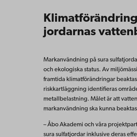
Klimatförändrin
jordarnas vatten
Markanvändning på sura sulfatjorda
och ekologiska status. Av miljömäs
framtida klimatförändringar beakta
riskkartläggning identifieras områd
metallbelastning. Målet är att vat
markanvändning ska kunna beaktas r
– Åbo Akademi och våra projektpart
sura sulfatjordar inklusive deras ef