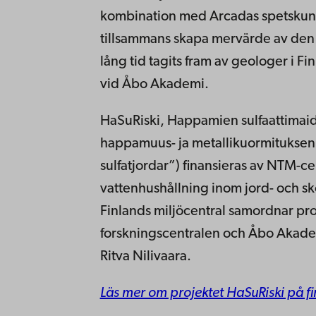
kombination med Arcadas spetskunn
tillsammans skapa mervärde av den
lång tid tagits fram av geologer i Fi
vid Åbo Akademi.
HaSuRiski, Happamien sulfaattimaide
happamuus- ja metallikuormituksen 
sulfatjordar”) finansieras av NTM-ce
vattenhushållning inom jord- och sk
Finlands miljöcentral samordnar pr
forskningscentralen och Åbo Akadem
Ritva Nilivaara.
Läs mer om projektet HaSuRiski på fi