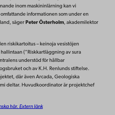
ande inom maskininlärning kan vi
 omfattande informationen som under en
nland, säger
Peter Österholm
, akademilektor
n riskikartoitus – keinoja vesistöjen
hallintaan (”Riskkartläggning av sura
ntralens understöd för hållbar
ogsbruket och av K.H. Renlunds stiftelse.
ojektet, där även Arcada, Geologiska
i deltar. Huvudkoordinator är projektchef
nska här.
Extern länk