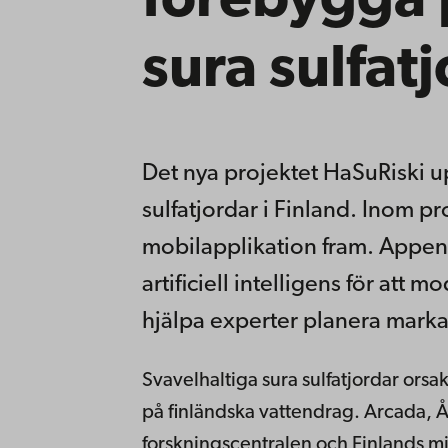
förebygga
sura sulfat
Det nya projektet HaSuRiski up
sulfatjordar i Finland. Inom pr
mobilapplikation fram. Appen
artificiell intelligens för att 
hjälpa experter planera mark
Svavelhaltiga sura sulfatjordar orsa
på finländska vattendrag. Arcada,
forskningscentralen och Finlands mi