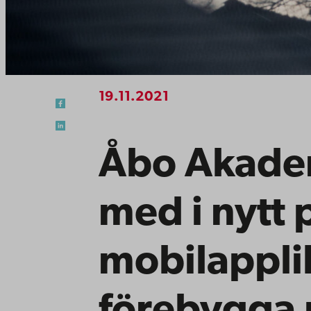
19.11.2021
Åbo Akade
med i nytt 
mobilappli