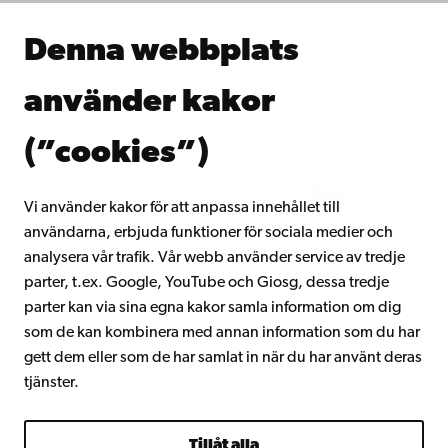
Samarbeta med oss
Åbo Akademis bibliotek
Denna webbplats
Kontinuerligt lärande
Donera till Åbo Akademi
använder kakor
Gå med i Åbo Akademis alumnnätverk
Om Åbo Akademi
(”cookies”)
Intranätet
Vi använder kakor för att anpassa innehållet till
användarna, erbjuda funktioner för sociala medier och
Facebook
Instagram
YouTube
LinkedIn
Blog
Snapchat
analysera vår trafik. Vår webb använder service av tredje
parter, t.ex. Google, YouTube och Giosg, dessa tredje
parter kan via sina egna kakor samla information om dig
som de kan kombinera med annan information som du har
gett dem eller som de har samlat in när du har använt deras
tjänster.
Tillåt alla