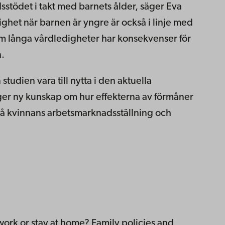
stödet i takt med barnets ålder, säger Eva
ghet när barnen är yngre är också i linje med
om långa vårdledigheter har konsekvenser för
.
studien vara till nytta i den aktuella
ger ny kunskap om hur effekterna av förmåner
 på kvinnans arbetsmarknadsställning och
ork or stay at home? Family policies and