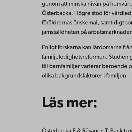
genom att minska nivån på hemvårds
Österbacka. Högre stöd för vårdledi
föräldrarnas önskemål, samtidigt s
jämställdheten på arbetsmarknaden
Enligt forskarna kan lärdomarna från 
familjeledighetsreformen. Studien 
till barnfamiljer varierar beroende
olika bakgrundsfaktorer i familjen.
Läs mer:
Österbacka E & Räsänen T. Back to w