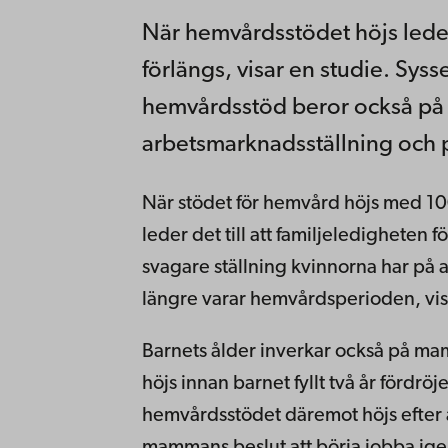
När hemvårdsstödet höjs leder
förlängs, visar en studie. Sys
hemvårdsstöd beror också på
arbetsmarknadsställning och p
När stödet för hemvård höjs med 10
leder det till att familjeledigheten
svagare ställning kvinnorna har på 
längre varar hemvårdsperioden, vis
Barnets ålder inverkar också på ma
höjs innan barnet fyllt två år fördr
hemvårdsstödet däremot höjs efter at
mammans beslut att börja jobba ige