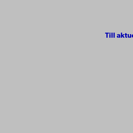
Till aktu
Kontaktu
Åbo Akademi
Tillgäng
Domkyrkotorget 3
Datasky
20500 Åbo
IT-hjälp
Fakultet
Studera 
Åbo Akademi i Vasa