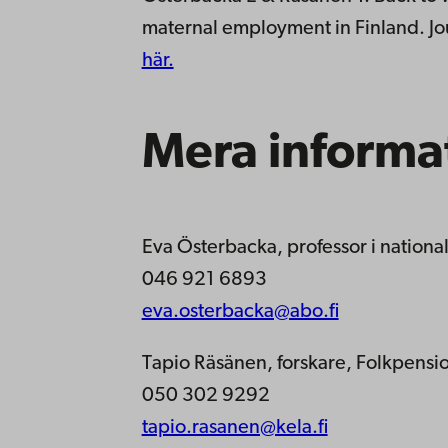
maternal employment in Finland. Jo
här.
Mera informa
Eva Österbacka, professor i natio
046 921 6893
eva.osterbacka@abo.fi
Tapio Räsänen, forskare, Folkpensi
050 302 9292
tapio.rasanen@kela.fi