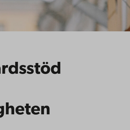
rdsstöd
igheten