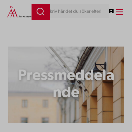
Hoppa
Menu
FI
Skriv här det du söker efter!
till
innehåll
Pressmeddela
nde