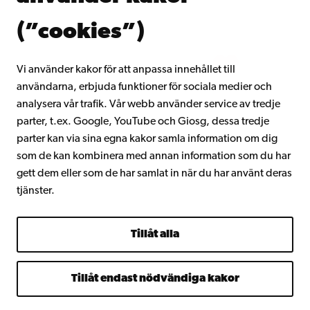
Om Åbo Akademi
(”cookies”)
Intranätet
Vi använder kakor för att anpassa innehållet till
användarna, erbjuda funktioner för sociala medier och
Facebook
Instagram
YouTube
LinkedIn
Blog
Snapchat
analysera vår trafik. Vår webb använder service av tredje
parter, t.ex. Google, YouTube och Giosg, dessa tredje
parter kan via sina egna kakor samla information om dig
som de kan kombinera med annan information som du har
gett dem eller som de har samlat in när du har använt deras
tjänster.
Tillåt alla
Tillåt endast nödvändiga kakor