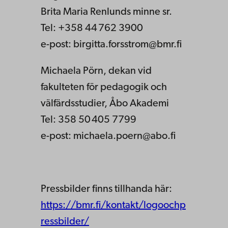
Brita Maria Renlunds minne sr.
Tel: +358 44 762 3900
e-post: birgitta.forsstrom@bmr.fi
Michaela Pörn, dekan vid
fakulteten för pedagogik och
välfärdsstudier, Åbo Akademi
Tel: 358 50 405 7799
e-post: michaela.poern@abo.fi
Pressbilder finns tillhanda här:
https://bmr.fi/kontakt/logoochp
ressbilder/