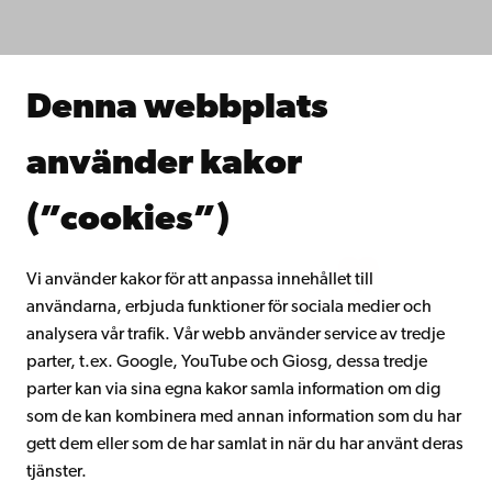
Studera hos oss
Forska hos oss
Samarbeta med oss
Åbo Akademis bibliotek
Denna webbplats
Kontinuerligt lärande
Donera till Åbo Akademi
använder kakor
Gå med i Åbo Akademis alumnnätverk
Om Åbo Akademi
(”cookies”)
Intranätet
Vi använder kakor för att anpassa innehållet till
användarna, erbjuda funktioner för sociala medier och
Facebook
Instagram
YouTube
LinkedIn
Blog
Snapchat
analysera vår trafik. Vår webb använder service av tredje
parter, t.ex. Google, YouTube och Giosg, dessa tredje
parter kan via sina egna kakor samla information om dig
som de kan kombinera med annan information som du har
gett dem eller som de har samlat in när du har använt deras
tjänster.