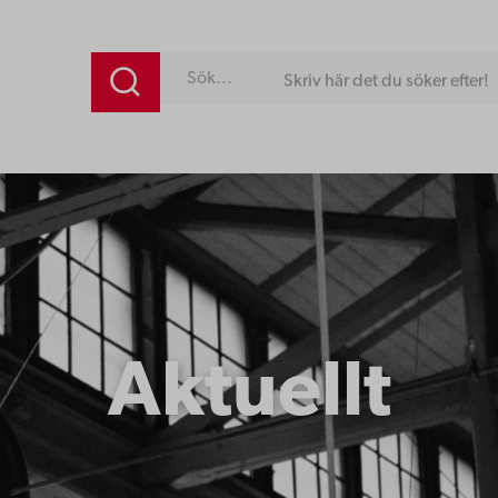
Skriv här det du söker efter!
Aktuellt