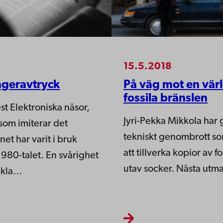
15.5.2018
ngeravtryck
På väg mot en värld
fossila bränslen
t Elektroniska näsor,
Jyri-Pekka Mikkola har gj
som imiterar det
tekniskt genombrott so
net har varit i bruk
att tillverka kopior av f
980-talet. En svårighet
utav socker. Nästa utma
eckla…