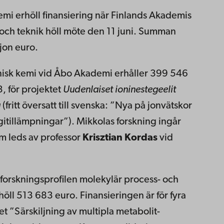
mi erhöll finansiering när Finlands Akademis
 och teknik höll möte den 11 juni. Summan
jon euro.
eknisk kemi vid Åbo Akademi erhåller 399 546
, för projektet
Uudenlaiset ioninestegeelit
a
(fritt översatt till svenska: ”Nya på jonvätskor
itillämpningar”). Mikkolas forskning ingår
om leds av professor
Krisztian Kordas
vid
d forskningsprofilen molekylär process- och
öll 513 683 euro. Finansieringen är för fyra
t ”Särskiljning av multipla metabolit-