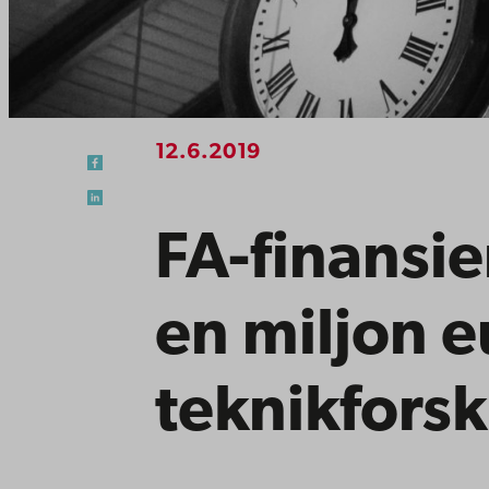
12.6.2019
FA-finansie
en miljon eu
teknikfors