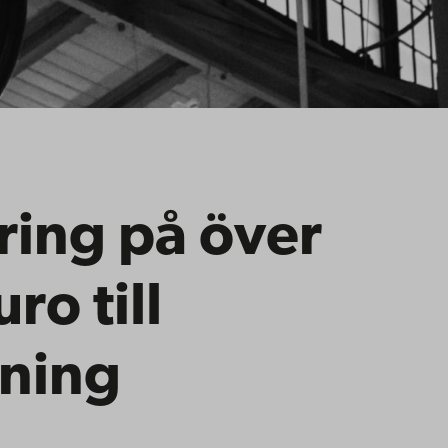
ring på över
ro till
kning