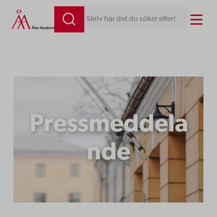
Hoppa
Menu
Skriv här det du söker efter!
till
innehåll
Pressmeddela
nde