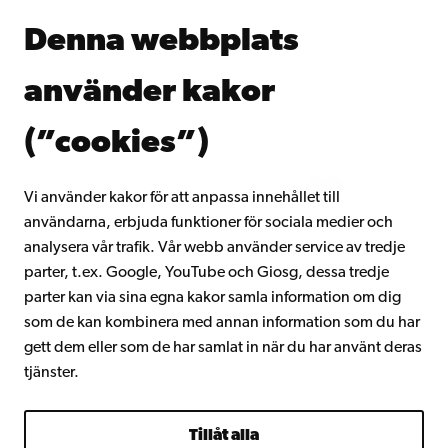
Åbo Akademis bibliotek
Denna webbplats
Kontinuerligt lärande
Donera till Åbo Akademi
använder kakor
Gå med i Åbo Akademis alumnnätverk
Om Åbo Akademi
(”cookies”)
Intranätet
Vi använder kakor för att anpassa innehållet till
användarna, erbjuda funktioner för sociala medier och
Facebook
Instagram
YouTube
LinkedIn
Blog
Snapchat
analysera vår trafik. Vår webb använder service av tredje
parter, t.ex. Google, YouTube och Giosg, dessa tredje
parter kan via sina egna kakor samla information om dig
som de kan kombinera med annan information som du har
gett dem eller som de har samlat in när du har använt deras
tjänster.
Tillåt alla