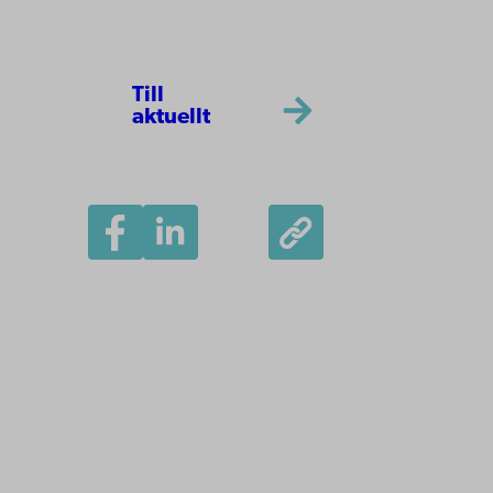
Till
aktuellt
Åbo Akademi
Domkyrkotorget 3