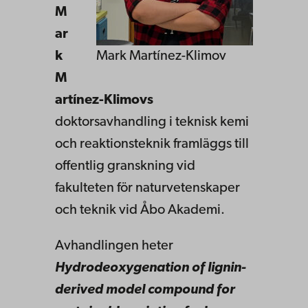
M
ar
k
Mark Martínez-Klimov
M
artínez-Klimovs
doktorsavhandling i teknisk kemi
och reaktionsteknik framläggs till
offentlig granskning vid
f
akulteten för naturvetenskaper
och teknik vid Åbo Akademi
.
Avhandlingen heter
Hydrodeoxygenation of lignin-
derived model compound for