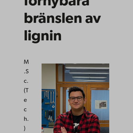
förnybara
bränslen av
lignin
M
.S
c.
(T
e
c
h.
)