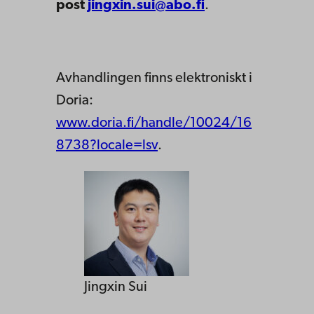
post
jingxin.sui@abo.fi
.
Avhandlingen finns elektroniskt i
Doria:
www.doria.fi/handle/10024/16
8738?locale=lsv
.
Jingxin Sui