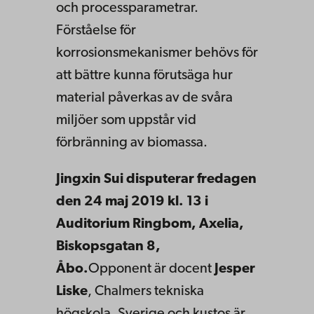
och processparametrar.
Förståelse för
korrosionsmekanismer behövs för
att bättre kunna förutsäga hur
material påverkas av de svåra
miljöer som uppstår vid
förbränning av biomassa.
Jingxin Sui disputerar fredagen
den 24 maj 2019 kl. 13 i
Auditorium Ringbom, Axelia,
Biskopsgatan 8,
Åbo.
Opponent är docent
Jesper
Liske
, Chalmers tekniska
högskola, Sverige och kustos är