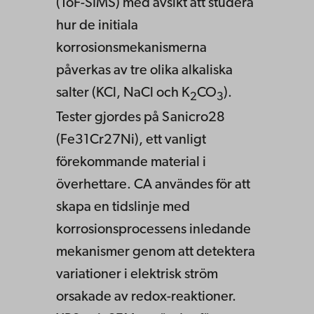
(ToF-SIMS) med avsikt att studera
hur de initiala
korrosionsmekanismerna
påverkas av tre olika alkaliska
salter (KCl, NaCl och K
CO
).
2
3
Tester gjordes på Sanicro28
(Fe31Cr27Ni), ett vanligt
förekommande material i
överhettare. CA användes för att
skapa en tidslinje med
korrosionsprocessens inledande
mekanismer genom att detektera
variationer i elektrisk ström
orsakade av redox-reaktioner.