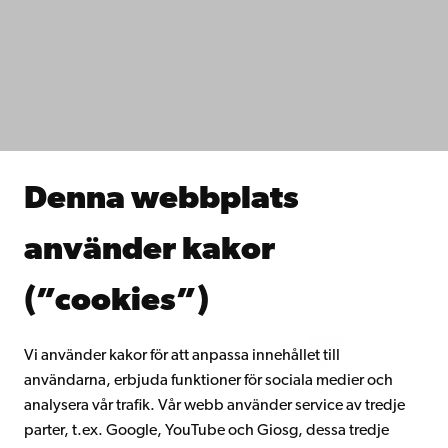
Tillgänglighet
Dataskydd
IT-hjälp
Fakulteterna
Studera hos oss
Forska hos oss
Samarbeta med oss
Åbo Akademis bibliotek
Denna webbplats
Kontinuerligt lärande
Donera till Åbo Akademi
använder kakor
Gå med i Åbo Akademis alumnnätverk
Om Åbo Akademi
(”cookies”)
Intranätet
Vi använder kakor för att anpassa innehållet till
användarna, erbjuda funktioner för sociala medier och
Facebook
Instagram
YouTube
LinkedIn
Blog
Snapchat
analysera vår trafik. Vår webb använder service av tredje
parter, t.ex. Google, YouTube och Giosg, dessa tredje