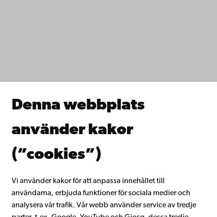
Tillgänglighet
Dataskydd
IT-hjälp
Fakulteterna
Studera hos oss
Forska hos oss
Samarbeta med oss
Åbo Akademis bibliotek
Denna webbplats
Kontinuerligt lärande
Donera till Åbo Akademi
använder kakor
Gå med i Åbo Akademis alumnnätverk
Om Åbo Akademi
(”cookies”)
Intranätet
Vi använder kakor för att anpassa innehållet till
användarna, erbjuda funktioner för sociala medier och
Facebook
Instagram
YouTube
LinkedIn
Blog
Snapchat
analysera vår trafik. Vår webb använder service av tredje