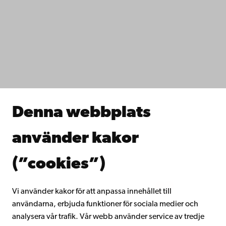
Kontaktuppgifter
Tillgänglighet
Dataskydd
IT-hjälp
Fakulteterna
Studera hos oss
Forska hos oss
Samarbeta med oss
Åbo Akademis bibliotek
Denna webbplats
Kontinuerligt lärande
Donera till Åbo Akademi
använder kakor
Gå med i Åbo Akademis alumnnätverk
Om Åbo Akademi
(”cookies”)
Intranätet
Vi använder kakor för att anpassa innehållet till
användarna, erbjuda funktioner för sociala medier och
Facebook
Instagram
YouTube
LinkedIn
Blog
Snapchat
analysera vår trafik. Vår webb använder service av tredje