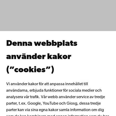
IT-hjälp
Fakulteterna
Studera hos oss
Forska hos oss
Samarbeta med oss
Åbo Akademis bibliotek
Denna webbplats
Kontinuerligt lärande
Donera till Åbo Akademi
använder kakor
Gå med i Åbo Akademis alumnnätverk
Om Åbo Akademi
(”cookies”)
Intranätet
Vi använder kakor för att anpassa innehållet till
användarna, erbjuda funktioner för sociala medier och
Facebook
Instagram
YouTube
LinkedIn
Blog
Snapchat
analysera vår trafik. Vår webb använder service av tredje
parter, t.ex. Google, YouTube och Giosg, dessa tredje
parter kan via sina egna kakor samla information om dig