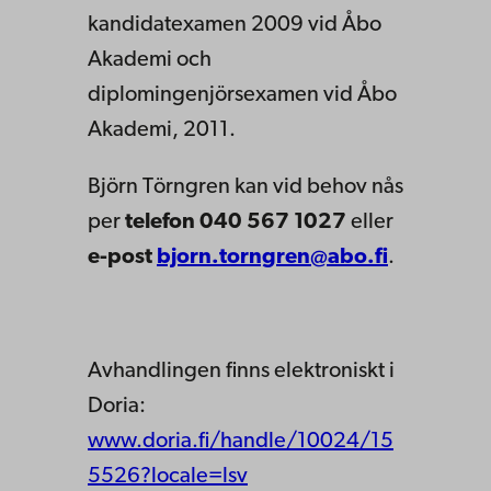
kandidatexamen 2009 vid Åbo
Akademi och
diplomingenjörsexamen vid Åbo
Akademi, 2011.
Björn Törngren kan vid behov nås
per
telefon 040 567 1027
eller
e-post
bjorn.torngren@abo.fi
.
Avhandlingen finns elektroniskt i
Doria:
www.doria.fi/handle/10024/15
5526?locale=lsv