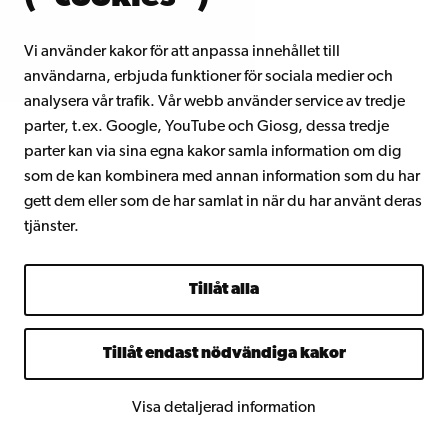
Åbo Akademi i Vasa
Vi använder kakor för att anpassa innehållet till
användarna, erbjuda funktioner för sociala medier och
Strandgatan 2
analysera vår trafik. Vår webb använder service av tredje
65100 Vasa
parter, t.ex. Google, YouTube och Giosg, dessa tredje
parter kan via sina egna kakor samla information om dig
Växel
som de kan kombinera med annan information som du har
+358 2 215 31
gett dem eller som de har samlat in när du har använt deras
tjänster.
Kontaktuppgifter
Tillgänglighet
Dataskydd
Tillåt alla
IT-hjälp
Fakulteterna
Tillåt endast nödvändiga kakor
Studera hos oss
Forska hos oss
Visa detaljerad information
Samarbeta med oss
Åbo Akademis bibliotek