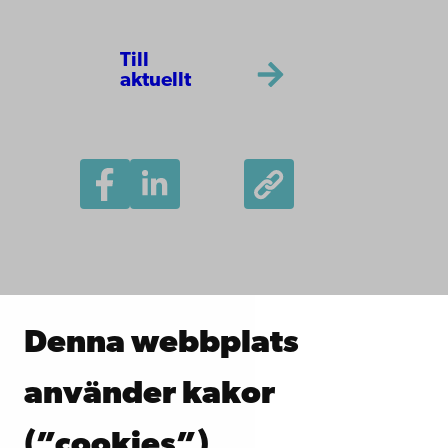
Till
aktuellt
Denna webbplats
Åbo Akademi
använder kakor
Domkyrkotorget 3
(”cookies”)
20500 Åbo