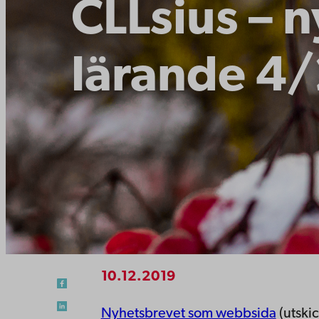
CLLsius – 
lärande 4
10.12.2019
Nyhetsbrevet som webbsida
(utski