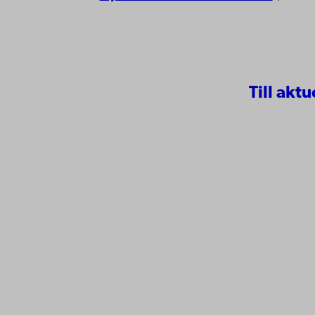
Till aktu
Kontaktu
Åbo Akademi
Tillgäng
Domkyrkotorget 3
Datasky
20500 Åbo
IT-hjälp
Fakultet
Studera 