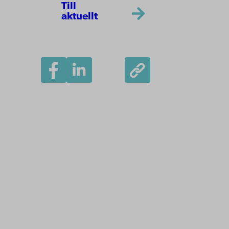
Till
aktuellt
Åbo Akademi
Domkyrkotorget 3
20500 Åbo