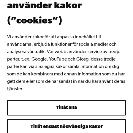
använder kakor
Gå med i Åbo Akademis alumnnätverk
Om Åbo Akademi
(”cookies”)
Intranätet
Vi använder kakor för att anpassa innehållet till
användarna, erbjuda funktioner för sociala medier och
Facebook
Instagram
YouTube
LinkedIn
Blog
Snapchat
analysera vår trafik. Vår webb använder service av tredje
parter, t.ex. Google, YouTube och Giosg, dessa tredje
parter kan via sina egna kakor samla information om dig
som de kan kombinera med annan information som du har
gett dem eller som de har samlat in när du har använt deras
tjänster.
Tillåt alla
Tillåt endast nödvändiga kakor