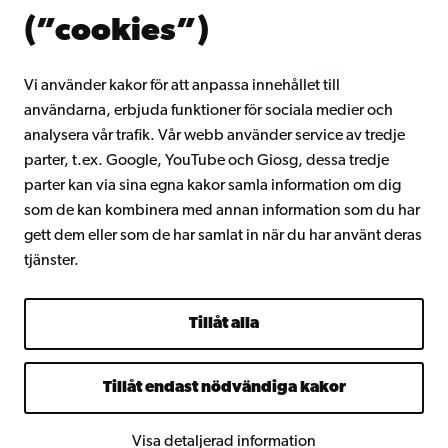
Om Åbo Akademi
(”cookies”)
Intranätet
Vi använder kakor för att anpassa innehållet till
användarna, erbjuda funktioner för sociala medier och
Facebook
Instagram
YouTube
LinkedIn
Blog
Snapchat
analysera vår trafik. Vår webb använder service av tredje
parter, t.ex. Google, YouTube och Giosg, dessa tredje
parter kan via sina egna kakor samla information om dig
som de kan kombinera med annan information som du har
gett dem eller som de har samlat in när du har använt deras
tjänster.
Tillåt alla
Tillåt endast nödvändiga kakor
Visa detaljerad information