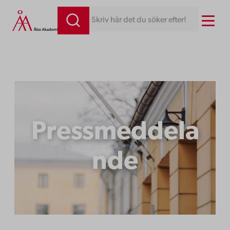
Hoppa
Menu
Skriv här det du söker efter!
till
innehåll
Pressmeddela
nde