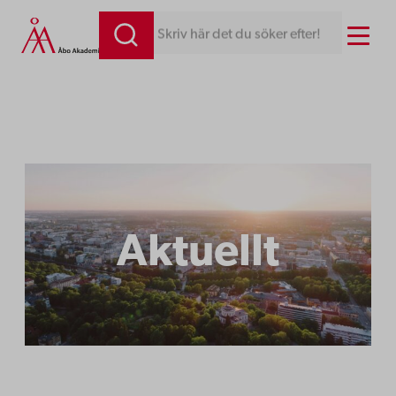
Hoppa
Menu
Skriv här det du söker efter!
till
innehåll
Aktuellt