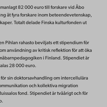
mmanlagt 82 000 euro till forskare vid Åbo
ring åt fyra forskare inom beteendevetenskap,
aper. Totalt delade Finska kulturfonden ut
n Pihlan rahasto beviljats ett stipendium för
m användning av kritisk reflektion för att öka
småbarnpedagogiken i Finland. Stipendiet är
etalas 28 000 euro.
 för sin doktorsavhandling om intercellulära
kommunikation och kollektiva migration
uissalos fond. Stipendiet är tvåårigt och för
o.