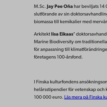
M.Sc.
Jay Pee Oña
har beviljats 14
slutförande av sin doktorsavhandli
biomassa till kemikalier med mervä
Arkitekt
Iisa Eikaas’
doktorsavhandl
Marine Biodiversity om traditionell
för anpassning till klimatförändring
företagens 100-årsfond.
I Finska kulturfondens ansökningso
helårsstipendier för vetenskap och k
100 000 euro.
Läs mera på Finska ku