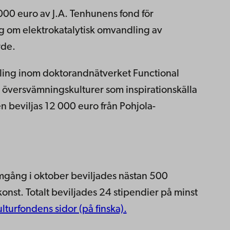
 000 euro av J.A. Tenhunens fond för
ng om elektrokatalytisk omvandling av
rde.
ing inom doktorandnätverket Functional
a översvämningskulturer som inspirationskälla
en beviljas 12 000 euro från Pohjola-
mgång i oktober beviljades nästan 500
onst. Totalt beviljades 24 stipendier på minst
lturfondens sidor (på finska).