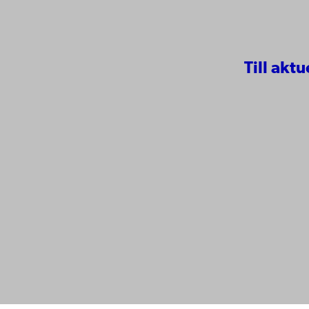
Till aktu
Kontaktu
Åbo Akademi
Tillgäng
Domkyrkotorget 3
Datasky
20500 Åbo
IT-hjälp
Fakultet
Studera 
Åbo Akademi i Vasa
Forska h