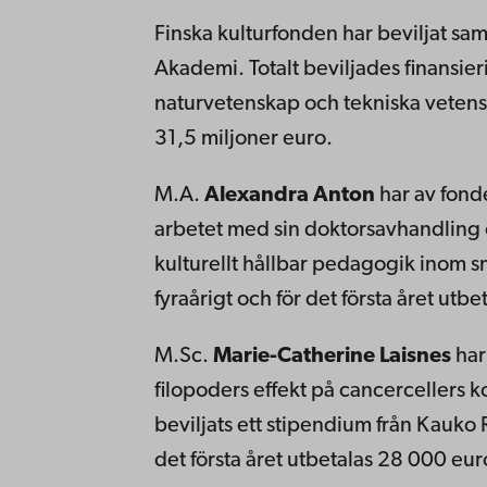
Finska kulturfonden har beviljat sa
Akademi. Totalt beviljades finansie
naturvetenskap och tekniska vetensk
31,5 miljoner euro.
M.A.
Alexandra Anton
har av fonde
arbetet med sin doktorsavhandling o
kulturellt hållbar pedagogik inom 
fyraårigt och för det första året utb
M.Sc.
Marie-Catherine Laisnes
har
filopoders effekt på cancercellers 
beviljats ett stipendium från Kauko R
det första året utbetalas 28 000 eur