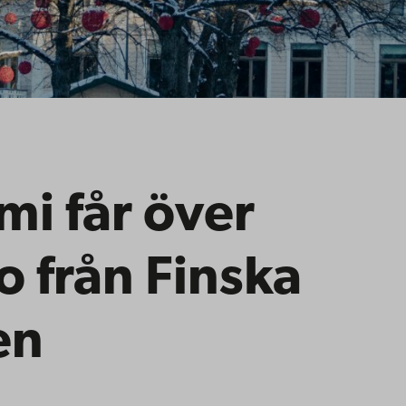
i får över
 från Finska
en