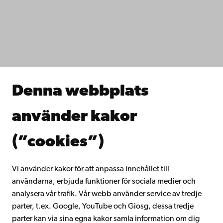
Dataskydd
IT-hjälp
Fakulteterna
Studera hos oss
Forska hos oss
Samarbeta med oss
Åbo Akademis bibliotek
Denna webbplats
Kontinuerligt lärande
Donera till Åbo Akademi
använder kakor
Gå med i Åbo Akademis alumnnätverk
Om Åbo Akademi
(”cookies”)
Intranätet
Vi använder kakor för att anpassa innehållet till
användarna, erbjuda funktioner för sociala medier och
Facebook
Instagram
YouTube
LinkedIn
Blog
Snapchat
analysera vår trafik. Vår webb använder service av tredje
parter, t.ex. Google, YouTube och Giosg, dessa tredje
parter kan via sina egna kakor samla information om dig