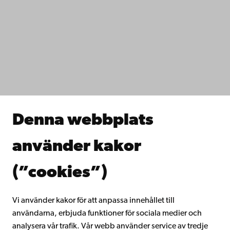
Kontaktuppgifter
Tillgänglighet
Dataskydd
IT-hjälp
Fakulteterna
Studera hos oss
Forska hos oss
Samarbeta med oss
Åbo Akademis bibliotek
Denna webbplats
Kontinuerligt lärande
Donera till Åbo Akademi
använder kakor
Gå med i Åbo Akademis alumnnätverk
Om Åbo Akademi
(”cookies”)
Intranätet
Vi använder kakor för att anpassa innehållet till
användarna, erbjuda funktioner för sociala medier och
Facebook
Instagram
YouTube
LinkedIn
Blog
Snapchat
analysera vår trafik. Vår webb använder service av tredje