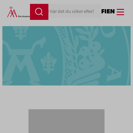
Menu
FI
EN
Skriv här det du söker efter!