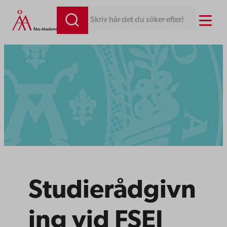
Menu
Skriv här det du söker efter!
Studierådgivn
ing vid FSEJ