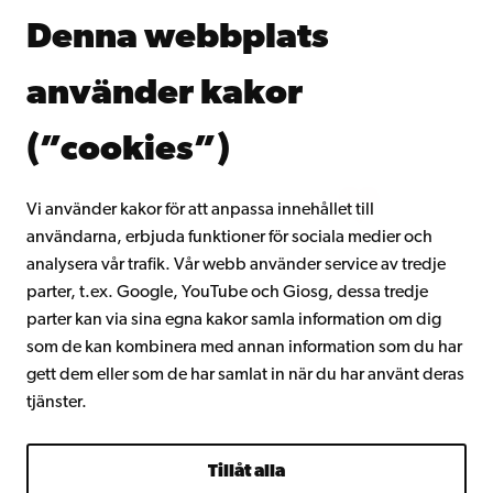
Åbo Akademis bibliotek
Denna webbplats
Kontinuerligt lärande
Donera till Åbo Akademi
använder kakor
Gå med i Åbo Akademis alumnnätverk
Om Åbo Akademi
(”cookies”)
Intranätet
Vi använder kakor för att anpassa innehållet till
användarna, erbjuda funktioner för sociala medier och
Facebook
Instagram
YouTube
LinkedIn
Blog
Snapchat
analysera vår trafik. Vår webb använder service av tredje
parter, t.ex. Google, YouTube och Giosg, dessa tredje
parter kan via sina egna kakor samla information om dig
som de kan kombinera med annan information som du har
gett dem eller som de har samlat in när du har använt deras
tjänster.
Tillåt alla