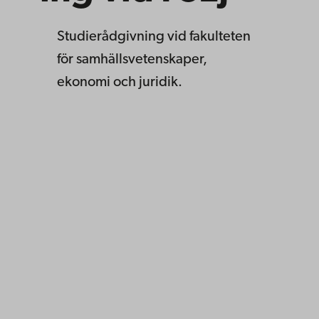
Studierådgivning vid fakulteten
för samhällsvetenskaper,
ekonomi och juridik.
Åbo Akademi
Domkyrkotorget 3