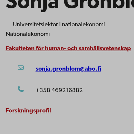
Sonja Grönb
Universitetslektor
i nationalekonomi
Nationalekonomi
Fakulteten för human- och samhällsvetenskap
sonja.gronblom@abo.fi
+358 469216882
Forskningsprofil