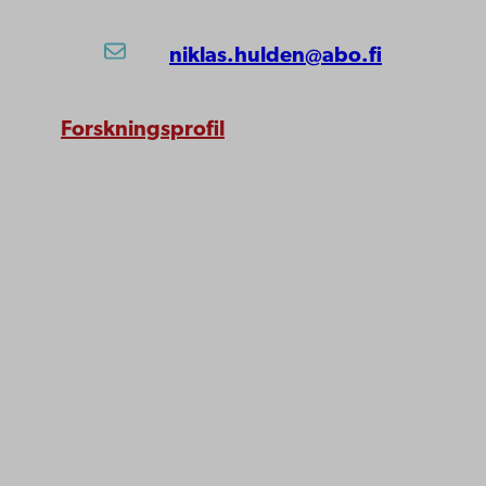
niklas.hulden@abo.fi
Forskningsprofil
Åbo Akademi
Domkyrkotorget 3