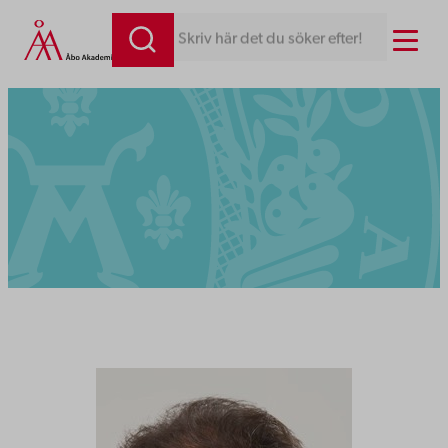
Menu
Skriv här det du söker efter!