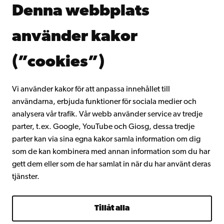
Denna webbplats
Kontinuerligt lärande
Donera till Åbo Akademi
använder kakor
Gå med i Åbo Akademis alumnnätverk
Om Åbo Akademi
(”cookies”)
Intranätet
Vi använder kakor för att anpassa innehållet till
användarna, erbjuda funktioner för sociala medier och
Facebook
Instagram
YouTube
LinkedIn
Blog
Snapchat
analysera vår trafik. Vår webb använder service av tredje
parter, t.ex. Google, YouTube och Giosg, dessa tredje
parter kan via sina egna kakor samla information om dig
som de kan kombinera med annan information som du har
gett dem eller som de har samlat in när du har använt deras
tjänster.
Tillåt alla