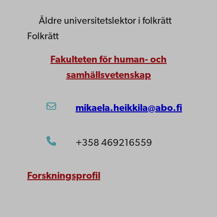
Äldre universitetslektor
i folkrätt
Folkrätt
Fakulteten för human- och
samhällsvetenskap
mikaela.heikkila@abo.fi
+358 469216559
Forskningsprofil