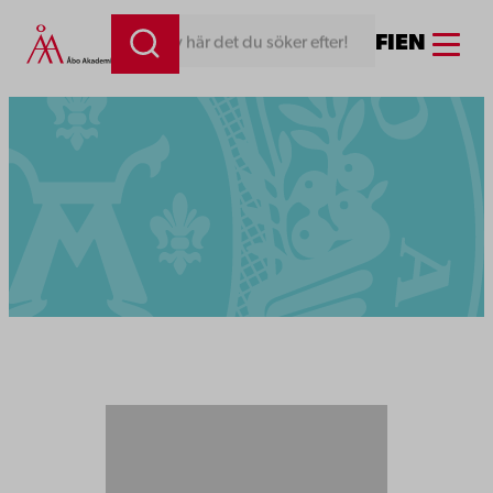
Menu
FI
EN
Skriv här det du söker efter!