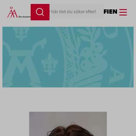
Menu
FI
EN
Skriv här det du söker efter!