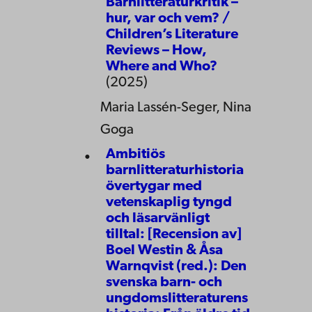
Barnlitteraturkritik –
hur, var och vem? /
Children’s Literature
Reviews – How,
Where and Who?
(2025)
Maria Lassén-Seger, Nina
Goga
Ambitiös
barnlitteraturhistoria
övertygar med
vetenskaplig tyngd
och läsarvänligt
tilltal: [Recension av]
Boel Westin & Åsa
Warnqvist (red.): Den
svenska barn- och
ungdomslitteraturens