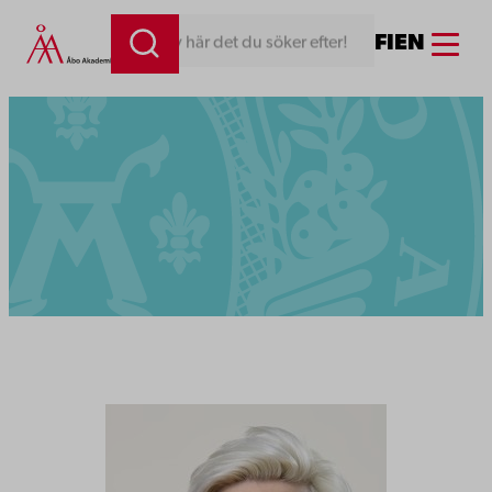
Menu
FI
EN
Skriv här det du söker efter!