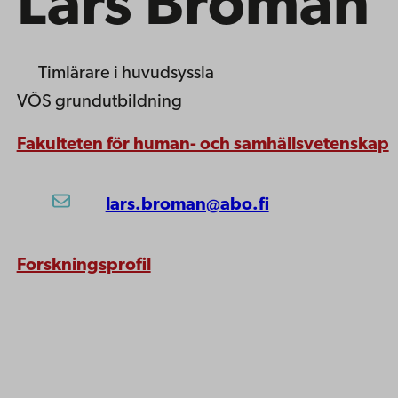
Lars Broman
Timlärare i huvudsyssla
VÖS grundutbildning
Fakulteten för human- och samhällsvetenskap
lars.broman@abo.fi
Forskningsprofil