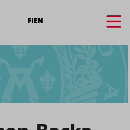
Menu
FI
EN